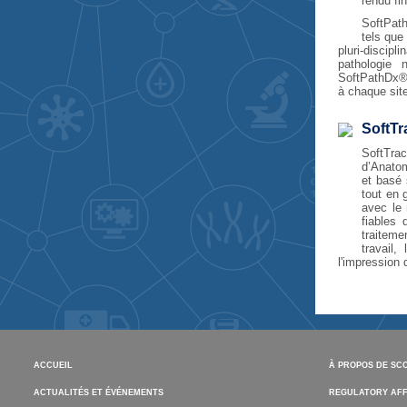
rendu fi
SoftPath
tels que
pluri-discipl
pathologie 
SoftPathDx® 
à chaque site
SoftTr
SoftTrac
d’Anatom
et basé 
tout en 
avec le 
fiables
traiteme
travail,
l'impression 
ACCUEIL
À PROPOS DE SC
ACTUALITÉS ET ÉVÉNEMENTS
REGULATORY AFF