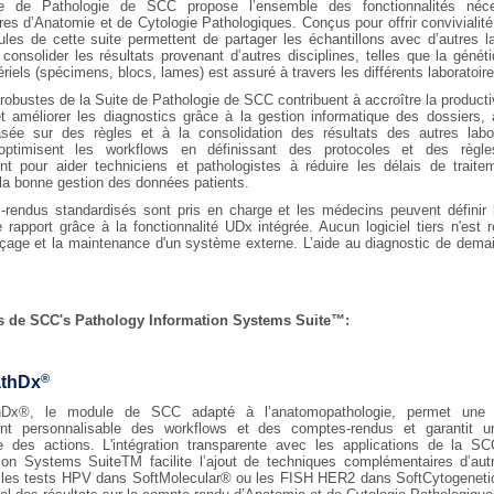
e de Pathologie de SCC propose l’ensemble des fonctionnalités néc
ires d’Anatomie et de Cytologie Pathologiques. Conçus pour offrir convivialité 
les de cette suite permettent de partager les échantillons avec d’autres la
 consolider les résultats provenant d’autres disciplines, telles que la génét
riels (spécimens, blocs, lames) est assuré à travers les différents laboratoire
 robustes de la Suite de Pathologie de SCC contribuent à accroître la producti
et améliorer les diagnostics grâce à la gestion informatique des dossiers, 
sée sur des règles et à la consolidation des résultats des autres labo
s optimisent les workflows en définissant des protocoles et des règl
ent pour aider techniciens et pathologistes à réduire les délais de traite
 la bonne gestion des données patients.
rendus standardisés sont pris en charge et les médecins peuvent définir 
 rapport grâce à la fonctionnalité UDx intégrée. Aucun logiciel tiers n'est 
rfaçage et la maintenance d'un système externe. L’aide au diagnostic de demai
 de SCC's Pathology Information Systems Suite™:
®
athDx
hDx®, le module de SCC adapté à l’anatomopathologie, permet une c
nt personnalisable des workflows et des comptes-rendus et garantit une
e des actions. L'intégration transparente avec les applications de la S
ion Systems SuiteTM facilite l’ajout de techniques complémentaires d’aut
e les tests HPV dans SoftMolecular® ou les FISH HER2 dans SoftCytogenet