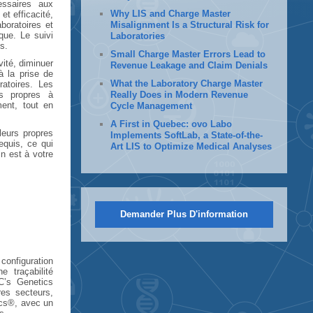
essaires aux
Why LIS and Charge Master
et efficacité,
boratoires et
Misalignment Is a Structural Risk for
ique. Le suivi
Laboratories
s.
Small Charge Master Errors Lead to
vité, diminuer
Revenue Leakage and Claim Denials
à la prise de
What the Laboratory Charge Master
ratoires. Les
es propres à
Really Does in Modern Revenue
ment, tout en
Cycle Management
A First in Quebec: ovo Labo
leurs propres
Implements SoftLab, a State-of-the-
requis, ce qui
Art LIS to Optimize Medical Analyses
n est à votre
Demander Plus D'information
onfiguration
 traçabilité
CC’s Genetics
res secteurs,
ics®, avec un