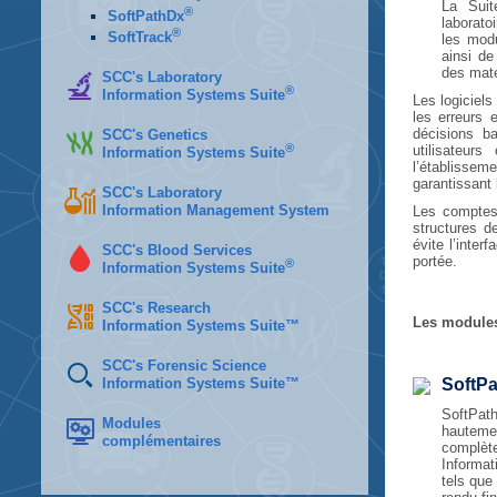
La Suit
®
SoftPathDx
laborato
®
SoftTrack
les modu
ainsi de
des maté
SCC's Laboratory
®
Information Systems Suite
Les logiciels
les erreurs 
décisions ba
SCC's Genetics
®
utilisateur
Information Systems Suite
l’établissem
garantissant
SCC's Laboratory
Information Management System
Les comptes-
structures de
évite l’inte
SCC's Blood Services
portée.
®
Information Systems Suite
SCC's Research
Les modules
Information Systems Suite™
SCC's Forensic Science
Information Systems Suite™
SoftP
SoftPat
Modules
hauteme
complémentaires
complèt
Informat
tels qu