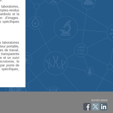
s.
laboratoires,
omptes-rendus
dardisés et la
on d’images.
s spécifiques
s laboratoires
teur portable,
s de travail,
e transparente
e et un suivi
icrotomie, le
 par poste de
s spécifiques,
SUIVEZ-NOUS