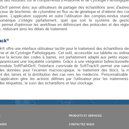
nal des résultats sur le compte-rendu d’Anatomie et de Cytologie Pathologique
Dx® permet donc aux utilisateurs de partager des échantillons avec d'autres 
 ceux de biochimie, de cytométrie en flux ou de génétique et d’obtenir des c
inaires. L’application supporte en outre l’utilisation des comptes-rendus stan
numérique s’intègre parfaitement, quel que soit le système de gesti
permet d'optimiser les workflows en définissant des protocoles et des règle
, réduisant ainsi les délais de traitement.
®
ack
k® offre une interface utilisateur tactile pour le traitement des échantillons de
ie et de Cytologie Pathologiques. Cet outil, accessible sur tablette ou ordina
sur la lecture des codes à barres, est parfaitement adapté aux petits espace
garantissant une traçabilité complète. Grâce à une intégration bidirectionnell
module SoftPathDx®, l'interface conviviale de SoftTrack® permet une saisi
 des données pour l’examen macroscopique, le traitement des blocs, la m
nt des lames et la distribution des cas vers les médecins. Personnalisable
 l'application gère les actions définies par l'utilisateur pour les traitement
des étiquettes, le suivi des échantillons et leur stockage.
C
PRODUITS ET SERVICES
AIRS
CONTACTEZ NOUS